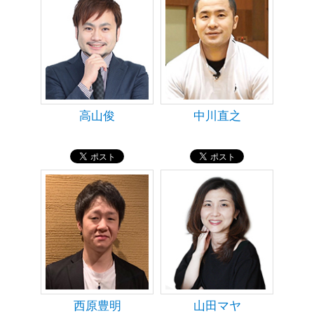
高山俊
中川直之
西原豊明
山田マヤ