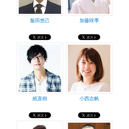
飯田悠己
加藤咲季
紙直樹
小西志帆