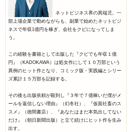
ネットビジネス界の異端児。一
部上場企業で勤めながらも、副業で始めたネットビジ
ネスで年収1億円を稼ぎ、会社をクビになってしま
う。
この経験を書籍として出版した『クビでも年収１億
円』（KADOKAWA）は処女作にして１０万部という
異例のヒット作となり、コミック版・実践編とシリー
ズ累計１５万部を記録する。
その後も出版依頼が殺到し『３年で７億稼いだ僕がメ
ールを返信しない理由』（幻冬社）、『仮面社畜のス
スメ』（徳間書店）、『あなたはまだ本気出してない
だけ』（朝日新聞出版）と立て続けにヒット作を生み
出す。