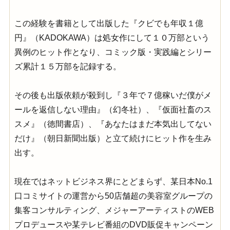
この経験を書籍として出版した『クビでも年収１億
円』（KADOKAWA）は処女作にして１０万部という
異例のヒット作となり、コミック版・実践編とシリー
ズ累計１５万部を記録する。
その後も出版依頼が殺到し『３年で７億稼いだ僕がメ
ールを返信しない理由』（幻冬社）、『仮面社畜のス
スメ』（徳間書店）、『あなたはまだ本気出してない
だけ』（朝日新聞出版）と立て続けにヒット作を生み
出す。
現在ではネットビジネス界にとどまらず、某日本No.1
口コミサイトの運営から50店舗超の美容室グループの
集客コンサルティング、メジャーアーティストのWEB
プロデュースや某テレビ番組のDVD販促キャンペーン