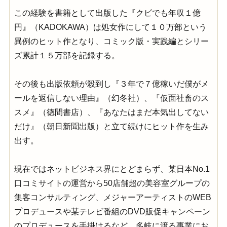
この経験を書籍として出版した『クビでも年収１億
円』（KADOKAWA）は処女作にして１０万部という
異例のヒット作となり、コミック版・実践編とシリー
ズ累計１５万部を記録する。
その後も出版依頼が殺到し『３年で７億稼いだ僕がメ
ールを返信しない理由』（幻冬社）、『仮面社畜のス
スメ』（徳間書店）、『あなたはまだ本気出してない
だけ』（朝日新聞出版）と立て続けにヒット作を生み
出す。
現在ではネットビジネス界にとどまらず、某日本No.1
口コミサイトの運営から50店舗超の美容室グループの
集客コンサルティング、メジャーアーティストのWEB
プロデュースや某テレビ番組のDVD販促キャンペーン
のプロデュースを手掛けるなど、多岐に渡る事業にお