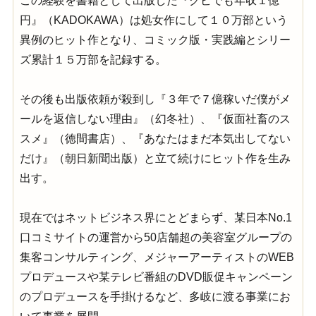
この経験を書籍として出版した『クビでも年収１億
円』（KADOKAWA）は処女作にして１０万部という
異例のヒット作となり、コミック版・実践編とシリー
ズ累計１５万部を記録する。
その後も出版依頼が殺到し『３年で７億稼いだ僕がメ
ールを返信しない理由』（幻冬社）、『仮面社畜のス
スメ』（徳間書店）、『あなたはまだ本気出してない
だけ』（朝日新聞出版）と立て続けにヒット作を生み
出す。
現在ではネットビジネス界にとどまらず、某日本No.1
口コミサイトの運営から50店舗超の美容室グループの
集客コンサルティング、メジャーアーティストのWEB
プロデュースや某テレビ番組のDVD販促キャンペーン
のプロデュースを手掛けるなど、多岐に渡る事業にお