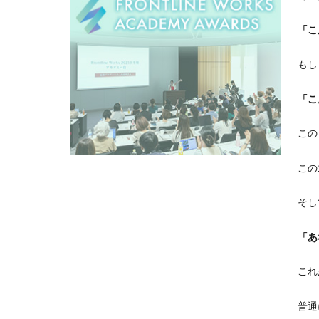
「こ
もし
「こ
この
この
そし
「あ
これ
普通