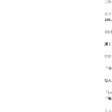
これ
ビジ
10
1位
遅く
だか
「そ
なん
「い
「毎
こっ