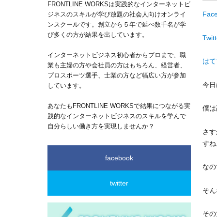
FRONTLINE WORKSは実践的なインターネットビ
Fac
ジネスのスキルが学び放題の社会人向けオンライ
ンスクールです。創立から５年で延べ数千名が学
び多くの方が結果を出しています。
Twitt
インターネットビジネス初心者からプロまで、職
はて
業も主婦の方や会社員の方はもちろん、経営者、
プロスポーツ選手、士業の方など幅広い方が参加
今日
しています。
あなたもFRONTLINE WORKSで結果につながる実
僕は
践的なインターネットビジネスのスキルを学んで
自分らしい働き方を実現しませんか？
さす
すね
facebook
なの
twitter
そん
その