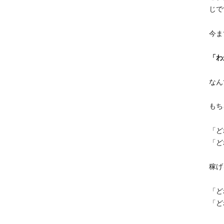
じで
今ま
「わ
なん
もち
「ど
「ど
稼げ
「ど
「ど