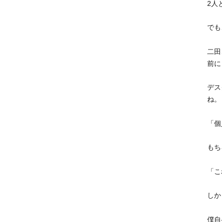
2人
でも
二田
前に
デス
ね。
「個
もち
「こ
しか
僕自