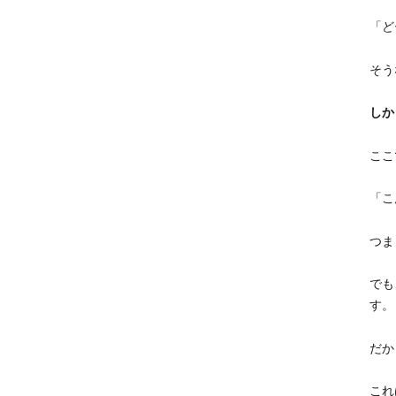
「ど
そう
しか
ここ
「こ
つま
でも
す。
だか
これ