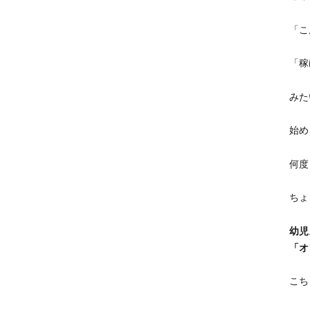
「こ
「稼
みた
始め
何度
ちょ
幼児
「オ
こち