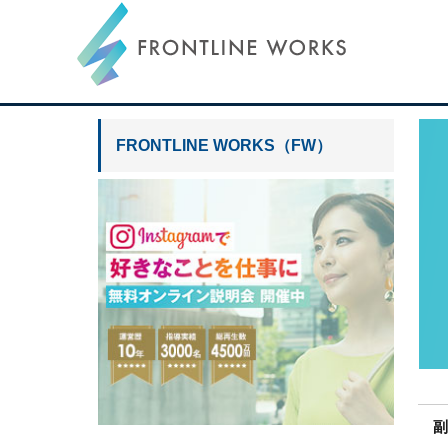
FRONTLINE
フ
ロ
ン
FRONTLINE WORKS（FW）
WORKS
ト
ラ
イ
ン
ワ
ー
ク
ス
ポ
ー
タ
ル
副