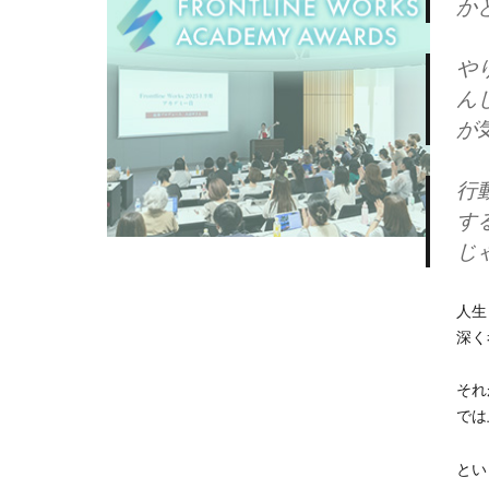
か
や
ん
が
行
す
じ
人生
深く
それ
では
とい