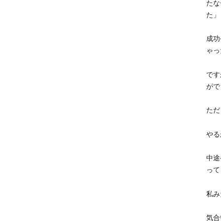
たな
た」
成功
ゃっ
です
がで
ただ
やる
中途
って
私み
気合