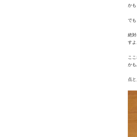
かも
でも
絶対
すよ
ここ
かも
点と