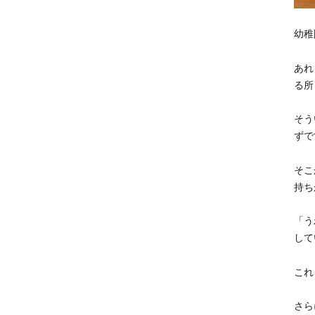
幼稚
あれ
る所
そう
ずで
そこ
持ち
「う
して
これ
さら