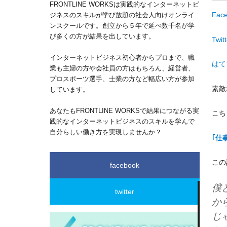
FRONTLINE WORKSは実践的なインターネットビ
Fac
ジネスのスキルが学び放題の社会人向けオンライ
ンスクールです。創立から５年で延べ数千名が学
び多くの方が結果を出しています。
Twitt
インターネットビジネス初心者からプロまで、職
はて
業も主婦の方や会社員の方はもちろん、経営者、
プロスポーツ選手、士業の方など幅広い方が参加
素敵
しています。
あなたもFRONTLINE WORKSで結果につながる実
こち
践的なインターネットビジネスのスキルを学んで
自分らしい働き方を実現しませんか？
｢仕
この
facebook
僕
twitter
か
じ