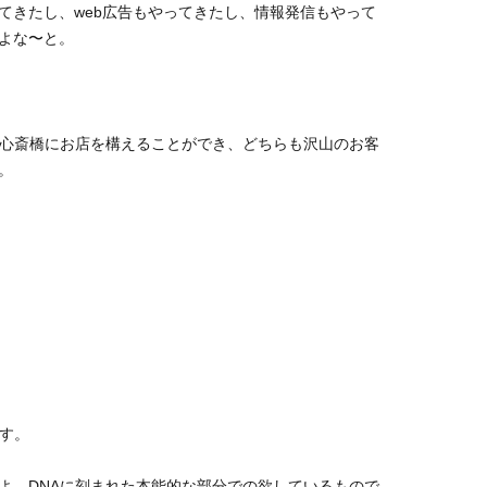
てきたし、web広告もやってきたし、情報発信もやって
よな〜と。
は恵比寿と心斎橋にお店を構えることができ、どちらも沢山のお客
。
ます。
よ。DNAに刻まれた本能的な部分での欲しているもので