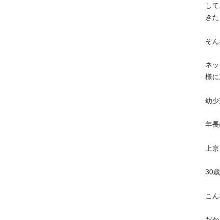
して
きた
そん
ネッ
様に
幼少
年長
上京
30
こん
だか