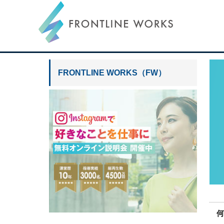
FRONTLINE
フ
ロ
ン
FRONTLINE WORKS（FW）
WORKS
ト
ラ
イ
ン
ワ
ー
ク
ス
ポ
ー
タ
ル
何