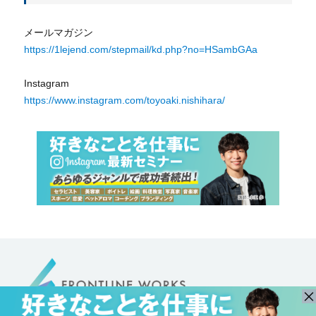
メールマガジン
https://1lejend.com/stepmail/kd.php?no=HSambGAa
Instagram
https://www.instagram.com/toyoaki.nishihara/